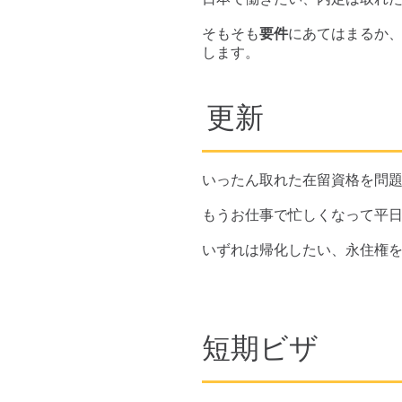
​そもそも
要件
にあてはまるか
します。
​更新
いったん取れた在留資格を問
もうお仕事で忙しくなって平
​いずれは帰化したい、永住権
​短期ビザ