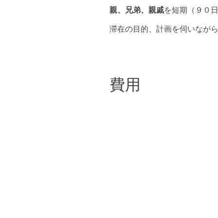
親、兄弟、親戚
を短期（９０
​滞在の目的、計画を伺いなが
​費用