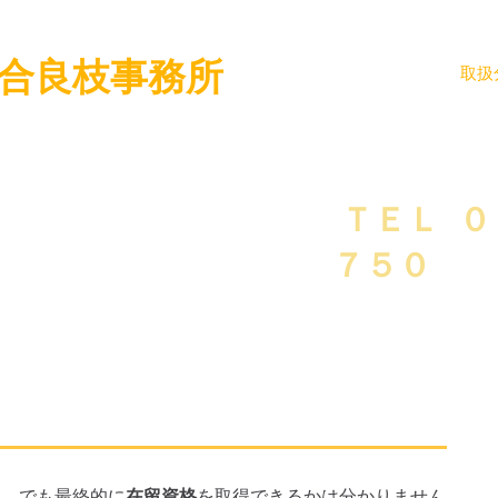
合良枝事務所
ホーム
ご紹介
取扱
・不破郡・揖斐郡・安八郡・海津市）
探しなら
ＴＥＬ
​
７５０
書
た、でも最終的に
在留資格
を取得できるかは分かりません。