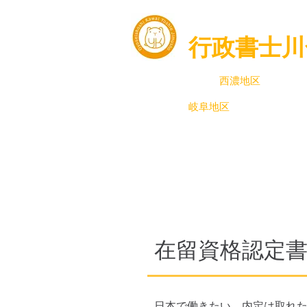
行政書士川
岐阜県
西濃地区
（大垣市
岐阜地区
で行政書士をお
​在留資格認定
日本で働きたい、内定は取れ