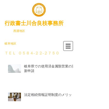
行政書士川合良枝事務所
岐阜県
西濃地区
（大垣市・不破郡・揖斐郡・安八
郡・海津市）
岐阜地区
で行政書士をお探しなら
ＴＥＬ
​０５８４-２２-２７５０
岐阜県での使用済金属類営業の更
新申請
法定相続情報証明制度のメリット